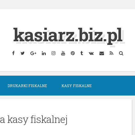
kasiarz.biz.pl
Facebook
Twitter
Google
Linkedin
Instagram
YouTube
Pinterest
Tumblr
VK
Email
RSS
Searc
Plus
DRUKARKI FISKALNE
KASY FISKALNE
 kasy fiskalnej