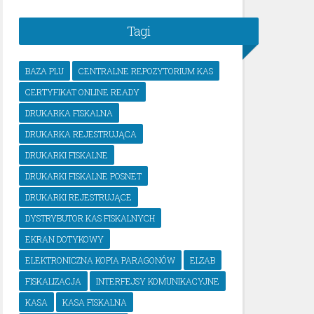
Tagi
BAZA PLU
CENTRALNE REPOZYTORIUM KAS
CERTYFIKAT ONLINE READY
DRUKARKA FISKALNA
DRUKARKA REJESTRUJĄCA
DRUKARKI FISKALNE
DRUKARKI FISKALNE POSNET
DRUKARKI REJESTRUJĄCE
DYSTRYBUTOR KAS FISKALNYCH
EKRAN DOTYKOWY
ELEKTRONICZNA KOPIA PARAGONÓW
ELZAB
FISKALIZACJA
INTERFEJSY KOMUNIKACYJNE
KASA
KASA FISKALNA