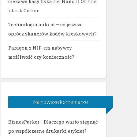
ciekawe kasy fiskalne: Nano II Online
i Link Online
Technologia auto id – co jeszcze
oprócz skanerów kodów kreskowych?
Paragon z NIP-em nabywcy –
możliwość czy konieczność?
Najnowsze komentarze
BiznesParker
-
Dlaczego warto sięgnąć
po współczesne drukarki etykiet?