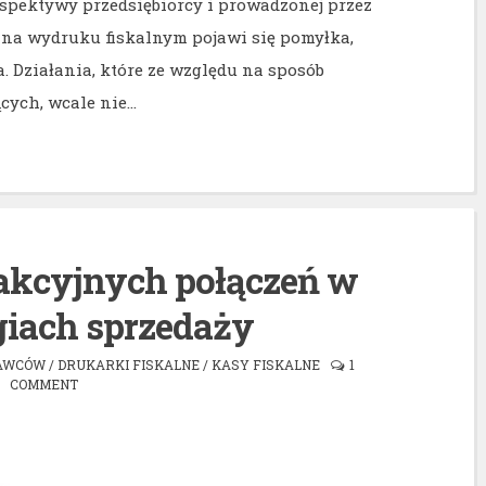
rspektywy przedsiębiorcy i prowadzonej przez
y na wydruku fiskalnym pojawi się pomyłka,
. Działania, które ze względu na sposób
cych, wcale nie…
rakcyjnych połączeń w
giach sprzedaży
DAWCÓW
/
DRUKARKI FISKALNE
/
KASY FISKALNE
1
COMMENT