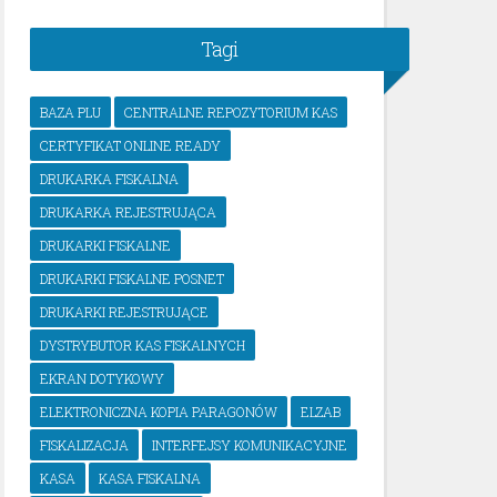
Tagi
BAZA PLU
CENTRALNE REPOZYTORIUM KAS
CERTYFIKAT ONLINE READY
DRUKARKA FISKALNA
DRUKARKA REJESTRUJĄCA
DRUKARKI FISKALNE
DRUKARKI FISKALNE POSNET
DRUKARKI REJESTRUJĄCE
DYSTRYBUTOR KAS FISKALNYCH
EKRAN DOTYKOWY
ELEKTRONICZNA KOPIA PARAGONÓW
ELZAB
FISKALIZACJA
INTERFEJSY KOMUNIKACYJNE
KASA
KASA FISKALNA