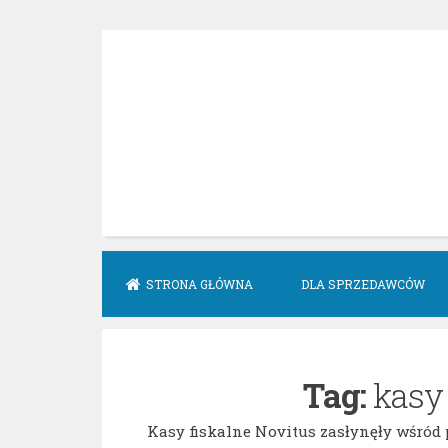
Skip
to
content
STRONA GŁÓWNA
DLA SPRZEDAWCÓW
Tag:
kasy 
Kasy fiskalne Novitus zasłynęły wśród