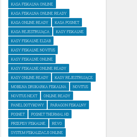
KASA FISKALNA ONLINE
KASA FISKALNA ONLINE READY
KASA ONLINE READY
KASA POSNET
KASA REJESTRUJĄCA
KASY FISKALNE
KASY FISKALNE ELZAB
KASY FISKALNE NOVITUS
KASY FISKALNE ONLINE
KASY FISKALNE ONLINE READY
KASY ONLINE READY
KASY REJESTRUJĄCE
MOBILNA DRUKARKA FISKALNA
NOVITUS
NOVITUS NEXT
ONLINE READY
PANEL DOTYKOWY
PARAGON FISKALNY
POSNET
POSNET THERMAL HD
PRZEPISY FISKALNE
REVO
SYSTEM FISKALIZACJI ONLINE