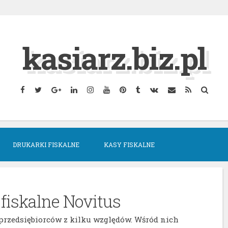
kasiarz.biz.pl
Facebook
Twitter
Google
Linkedin
Instagram
YouTube
Pinterest
Tumblr
VK
Email
RSS
Searc
Plus
DRUKARKI FISKALNE
KASY FISKALNE
fiskalne Novitus
 przedsiębiorców z kilku względów. Wśród nich