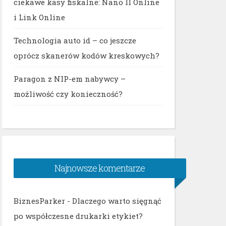
ciekawe kasy fiskalne: Nano II Online
i Link Online
Technologia auto id – co jeszcze
oprócz skanerów kodów kreskowych?
Paragon z NIP-em nabywcy –
możliwość czy konieczność?
Najnowsze komentarze
BiznesParker
-
Dlaczego warto sięgnąć
po współczesne drukarki etykiet?