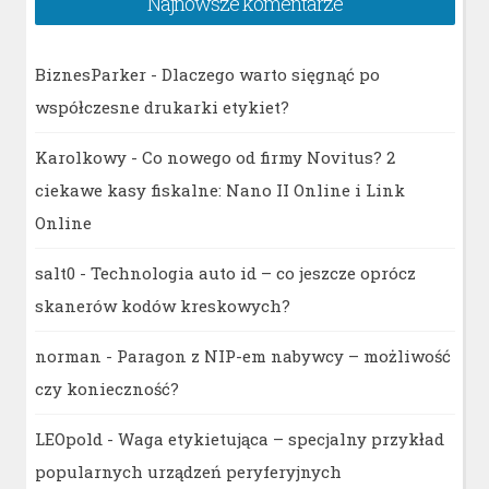
Najnowsze komentarze
BiznesParker
-
Dlaczego warto sięgnąć po
współczesne drukarki etykiet?
Karolkowy
-
Co nowego od firmy Novitus? 2
ciekawe kasy fiskalne: Nano II Online i Link
Online
salt0
-
Technologia auto id – co jeszcze oprócz
skanerów kodów kreskowych?
norman
-
Paragon z NIP-em nabywcy – możliwość
czy konieczność?
LEOpold
-
Waga etykietująca – specjalny przykład
popularnych urządzeń peryferyjnych