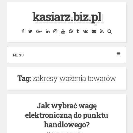
Skip
kasiarz.biz.pl
to
content
Facebook
Twitter
Google
Linkedin
Instagram
YouTube
Pinterest
Tumblr
VK
Email
RSS
Search
Plus
MENU
Tag:
zakresy ważenia towarów
Jak wybrać wagę
elektroniczną do punktu
handlowego?