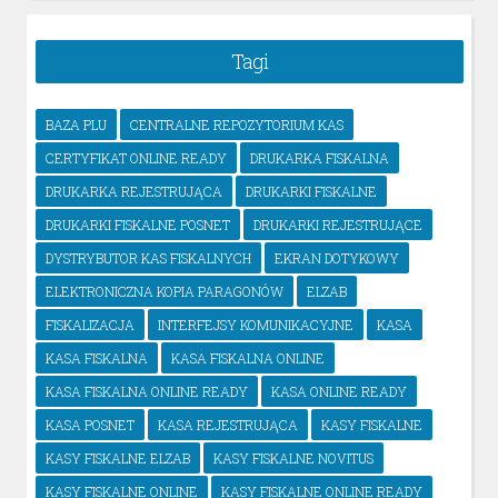
Tagi
BAZA PLU
CENTRALNE REPOZYTORIUM KAS
CERTYFIKAT ONLINE READY
DRUKARKA FISKALNA
DRUKARKA REJESTRUJĄCA
DRUKARKI FISKALNE
DRUKARKI FISKALNE POSNET
DRUKARKI REJESTRUJĄCE
DYSTRYBUTOR KAS FISKALNYCH
EKRAN DOTYKOWY
ELEKTRONICZNA KOPIA PARAGONÓW
ELZAB
FISKALIZACJA
INTERFEJSY KOMUNIKACYJNE
KASA
KASA FISKALNA
KASA FISKALNA ONLINE
KASA FISKALNA ONLINE READY
KASA ONLINE READY
KASA POSNET
KASA REJESTRUJĄCA
KASY FISKALNE
KASY FISKALNE ELZAB
KASY FISKALNE NOVITUS
KASY FISKALNE ONLINE
KASY FISKALNE ONLINE READY