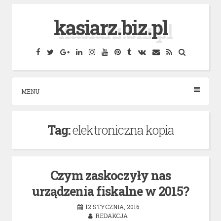
Skip
kasiarz.biz.pl
to
content
Facebook
Twitter
Google
Linkedin
Instagram
YouTube
Pinterest
Tumblr
VK
Email
RSS
Search
Plus
MENU
Tag:
elektroniczna kopia
Czym zaskoczyły nas
urządzenia fiskalne w 2015?
12 STYCZNIA, 2016
REDAKCJA