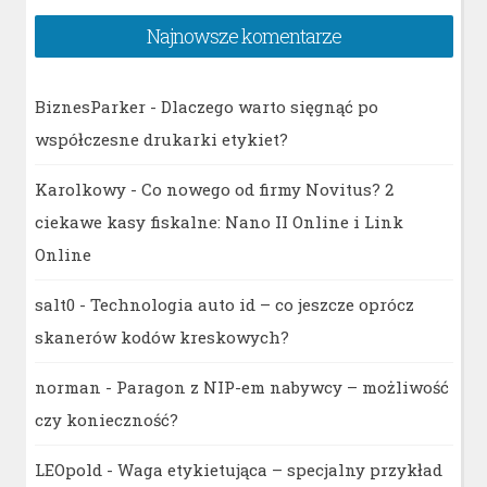
Najnowsze komentarze
BiznesParker
-
Dlaczego warto sięgnąć po
współczesne drukarki etykiet?
Karolkowy
-
Co nowego od firmy Novitus? 2
ciekawe kasy fiskalne: Nano II Online i Link
Online
salt0
-
Technologia auto id – co jeszcze oprócz
skanerów kodów kreskowych?
norman
-
Paragon z NIP-em nabywcy – możliwość
czy konieczność?
LEOpold
-
Waga etykietująca – specjalny przykład