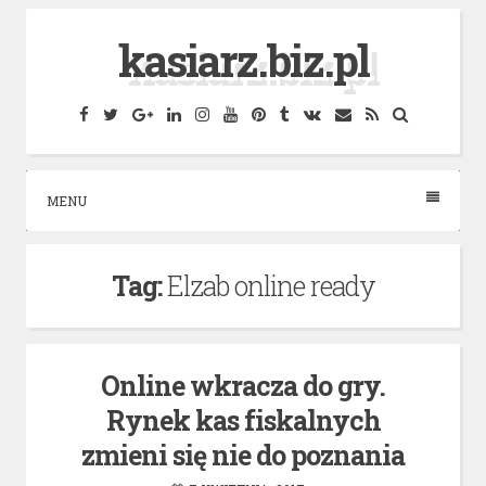
Skip
kasiarz.biz.pl
to
content
Facebook
Twitter
Google
Linkedin
Instagram
YouTube
Pinterest
Tumblr
VK
Email
RSS
Search
Plus
MENU
Tag:
Elzab online ready
Online wkracza do gry.
Rynek kas fiskalnych
zmieni się nie do poznania