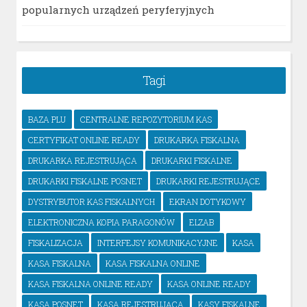
popularnych urządzeń peryferyjnych
Tagi
BAZA PLU
CENTRALNE REPOZYTORIUM KAS
CERTYFIKAT ONLINE READY
DRUKARKA FISKALNA
DRUKARKA REJESTRUJĄCA
DRUKARKI FISKALNE
DRUKARKI FISKALNE POSNET
DRUKARKI REJESTRUJĄCE
DYSTRYBUTOR KAS FISKALNYCH
EKRAN DOTYKOWY
ELEKTRONICZNA KOPIA PARAGONÓW
ELZAB
FISKALIZACJA
INTERFEJSY KOMUNIKACYJNE
KASA
KASA FISKALNA
KASA FISKALNA ONLINE
KASA FISKALNA ONLINE READY
KASA ONLINE READY
KASA POSNET
KASA REJESTRUJĄCA
KASY FISKALNE