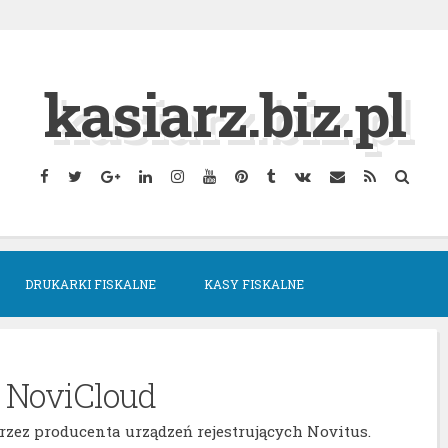
kasiarz.biz.pl
Facebook
Twitter
Google
Linkedin
Instagram
YouTube
Pinterest
Tumblr
VK
Email
RSS
Searc
Plus
DRUKARKI FISKALNE
KASY FISKALNE
:
NoviCloud
zez producenta urządzeń rejestrujących Novitus.