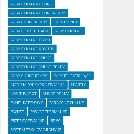
KASA FISKALNA ONLINE
KASA FISKALNA ONLINE READY
KASA ONLINE READY
KASA POSNET
KASA REJESTRUJĄCA
KASY FISKALNE
KASY FISKALNE ELZAB
KASY FISKALNE NOVITUS
KASY FISKALNE ONLINE
KASY FISKALNE ONLINE READY
KASY ONLINE READY
KASY REJESTRUJĄCE
MOBILNA DRUKARKA FISKALNA
NOVITUS
NOVITUS NEXT
ONLINE READY
PANEL DOTYKOWY
PARAGON FISKALNY
POSNET
POSNET THERMAL HD
PRZEPISY FISKALNE
REVO
SYSTEM FISKALIZACJI ONLINE