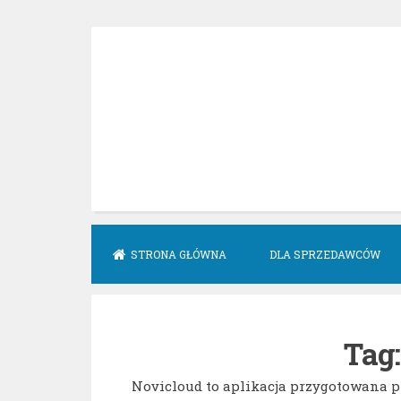
Skip
to
content
STRONA GŁÓWNA
DLA SPRZEDAWCÓW
Tag
Novicloud to aplikacja przygotowana pr