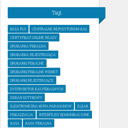
Tagi
BAZA PLU
CENTRALNE REPOZYTORIUM KAS
CERTYFIKAT ONLINE READY
DRUKARKA FISKALNA
DRUKARKA REJESTRUJĄCA
DRUKARKI FISKALNE
DRUKARKI FISKALNE POSNET
DRUKARKI REJESTRUJĄCE
DYSTRYBUTOR KAS FISKALNYCH
EKRAN DOTYKOWY
ELEKTRONICZNA KOPIA PARAGONÓW
ELZAB
FISKALIZACJA
INTERFEJSY KOMUNIKACYJNE
KASA
KASA FISKALNA