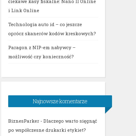
ciekawe kasy fiskalne: Nano II Online
i Link Online
Technologia auto id – co jeszcze
oprócz skanerów kodów kreskowych?
Paragon z NIP-em nabywcy –
możliwość czy konieczność?
Najnowsze komentarze
BiznesParker
-
Dlaczego warto sięgnąć
po współczesne drukarki etykiet?