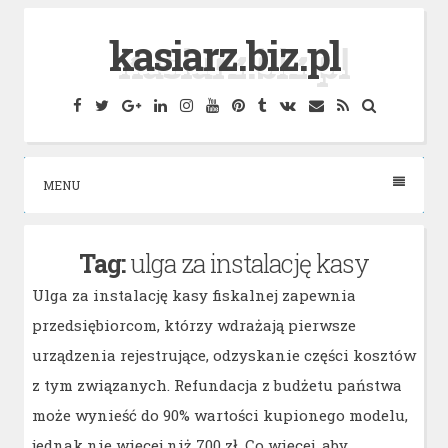
Skip
kasiarz.biz.pl
to
content
Facebook
Twitter
Google
Linkedin
Instagram
YouTube
Pinterest
Tumblr
VK
Email
RSS
Search
Plus
MENU
Tag:
ulga za instalację kasy
Ulga za instalację kasy fiskalnej zapewnia
przedsiębiorcom, którzy wdrażają pierwsze
urządzenia rejestrujące, odzyskanie części kosztów
z tym związanych. Refundacja z budżetu państwa
może wynieść do 90% wartości kupionego modelu,
jednak nie więcej niż 700 zł. Co więcej, aby