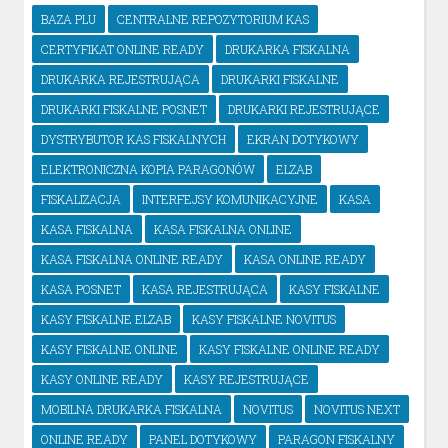
BAZA PLU
CENTRALNE REPOZYTORIUM KAS
CERTYFIKAT ONLINE READY
DRUKARKA FISKALNA
DRUKARKA REJESTRUJĄCA
DRUKARKI FISKALNE
DRUKARKI FISKALNE POSNET
DRUKARKI REJESTRUJĄCE
DYSTRYBUTOR KAS FISKALNYCH
EKRAN DOTYKOWY
ELEKTRONICZNA KOPIA PARAGONÓW
ELZAB
FISKALIZACJA
INTERFEJSY KOMUNIKACYJNE
KASA
KASA FISKALNA
KASA FISKALNA ONLINE
KASA FISKALNA ONLINE READY
KASA ONLINE READY
KASA POSNET
KASA REJESTRUJĄCA
KASY FISKALNE
KASY FISKALNE ELZAB
KASY FISKALNE NOVITUS
KASY FISKALNE ONLINE
KASY FISKALNE ONLINE READY
KASY ONLINE READY
KASY REJESTRUJĄCE
MOBILNA DRUKARKA FISKALNA
NOVITUS
NOVITUS NEXT
ONLINE READY
PANEL DOTYKOWY
PARAGON FISKALNY