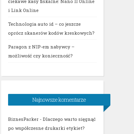
ciekawe kasy fiskalne: Nano II Online
i Link Online
Technologia auto id – co jeszcze
oprócz skanerów kodów kreskowych?
Paragon z NIP-em nabywcy –
możliwość czy konieczność?
Najnowsze komentarze
BiznesParker
-
Dlaczego warto sięgnąć
po współczesne drukarki etykiet?