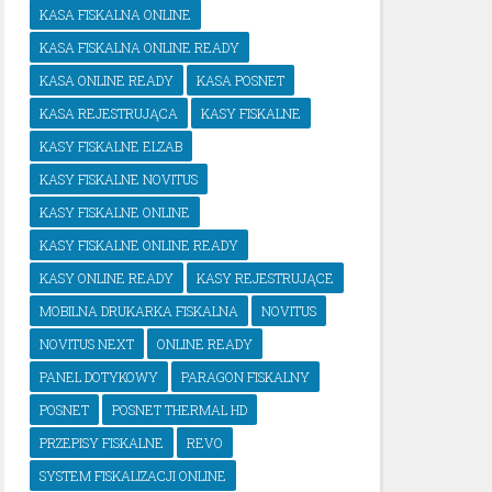
KASA FISKALNA ONLINE
KASA FISKALNA ONLINE READY
KASA ONLINE READY
KASA POSNET
KASA REJESTRUJĄCA
KASY FISKALNE
KASY FISKALNE ELZAB
KASY FISKALNE NOVITUS
KASY FISKALNE ONLINE
KASY FISKALNE ONLINE READY
KASY ONLINE READY
KASY REJESTRUJĄCE
MOBILNA DRUKARKA FISKALNA
NOVITUS
NOVITUS NEXT
ONLINE READY
PANEL DOTYKOWY
PARAGON FISKALNY
POSNET
POSNET THERMAL HD
PRZEPISY FISKALNE
REVO
SYSTEM FISKALIZACJI ONLINE