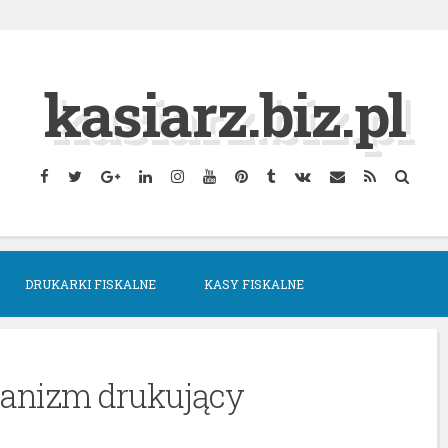
kasiarz.biz.pl
Facebook
Twitter
Google
Linkedin
Instagram
YouTube
Pinterest
Tumblr
VK
Email
RSS
Searc
Plus
DRUKARKI FISKALNE
KASY FISKALNE
anizm drukujący