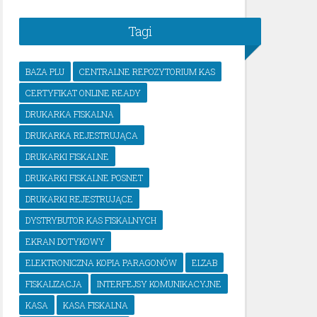
Tagi
BAZA PLU
CENTRALNE REPOZYTORIUM KAS
CERTYFIKAT ONLINE READY
DRUKARKA FISKALNA
DRUKARKA REJESTRUJĄCA
DRUKARKI FISKALNE
DRUKARKI FISKALNE POSNET
DRUKARKI REJESTRUJĄCE
DYSTRYBUTOR KAS FISKALNYCH
EKRAN DOTYKOWY
ELEKTRONICZNA KOPIA PARAGONÓW
ELZAB
FISKALIZACJA
INTERFEJSY KOMUNIKACYJNE
KASA
KASA FISKALNA