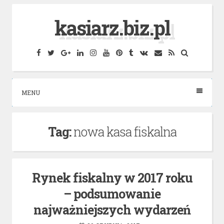
Skip
kasiarz.biz.pl
to
content
Facebook
Twitter
Google
Linkedin
Instagram
YouTube
Pinterest
Tumblr
VK
Email
RSS
Search
Plus
MENU
Tag:
nowa kasa fiskalna
Rynek fiskalny w 2017 roku
– podsumowanie
najważniejszych wydarzeń