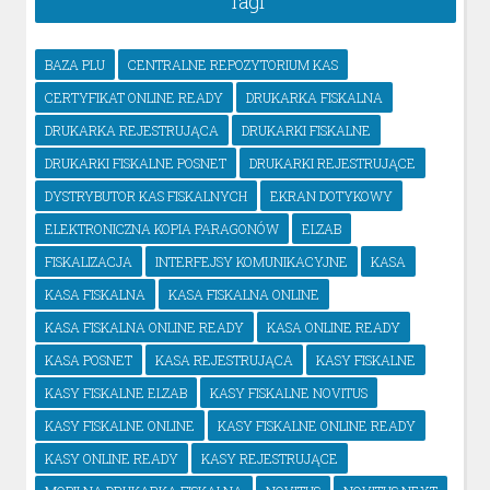
Tagi
BAZA PLU
CENTRALNE REPOZYTORIUM KAS
CERTYFIKAT ONLINE READY
DRUKARKA FISKALNA
DRUKARKA REJESTRUJĄCA
DRUKARKI FISKALNE
DRUKARKI FISKALNE POSNET
DRUKARKI REJESTRUJĄCE
DYSTRYBUTOR KAS FISKALNYCH
EKRAN DOTYKOWY
ELEKTRONICZNA KOPIA PARAGONÓW
ELZAB
FISKALIZACJA
INTERFEJSY KOMUNIKACYJNE
KASA
KASA FISKALNA
KASA FISKALNA ONLINE
KASA FISKALNA ONLINE READY
KASA ONLINE READY
KASA POSNET
KASA REJESTRUJĄCA
KASY FISKALNE
KASY FISKALNE ELZAB
KASY FISKALNE NOVITUS
KASY FISKALNE ONLINE
KASY FISKALNE ONLINE READY
KASY ONLINE READY
KASY REJESTRUJĄCE