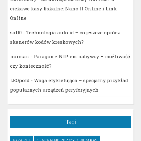
ciekawe kasy fiskalne: Nano II Online i Link
Online
salt0
-
Technologia auto id – co jeszcze oprócz
skanerów kodów kreskowych?
norman
-
Paragon z NIP-em nabywcy – możliwość
czy konieczność?
LEOpold
-
Waga etykietująca – specjalny przykład
popularnych urządzeń peryferyjnych
Tagi
BAZA PLU
CENTRALNE REPOZYTORIUM KAS