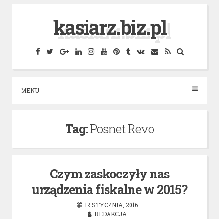
Skip
kasiarz.biz.pl
to
content
Facebook
Twitter
Google
Linkedin
Instagram
YouTube
Pinterest
Tumblr
VK
Email
RSS
Search
Plus
MENU
Tag:
Posnet Revo
Czym zaskoczyły nas
urządzenia fiskalne w 2015?
12 STYCZNIA, 2016
REDAKCJA