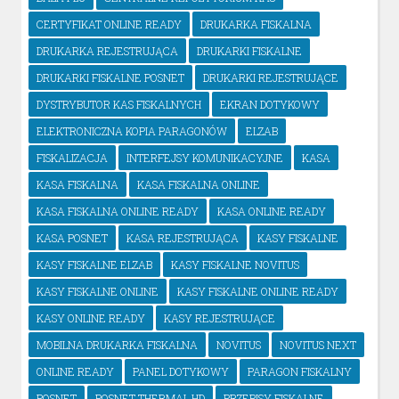
CERTYFIKAT ONLINE READY
DRUKARKA FISKALNA
DRUKARKA REJESTRUJĄCA
DRUKARKI FISKALNE
DRUKARKI FISKALNE POSNET
DRUKARKI REJESTRUJĄCE
DYSTRYBUTOR KAS FISKALNYCH
EKRAN DOTYKOWY
ELEKTRONICZNA KOPIA PARAGONÓW
ELZAB
FISKALIZACJA
INTERFEJSY KOMUNIKACYJNE
KASA
KASA FISKALNA
KASA FISKALNA ONLINE
KASA FISKALNA ONLINE READY
KASA ONLINE READY
KASA POSNET
KASA REJESTRUJĄCA
KASY FISKALNE
KASY FISKALNE ELZAB
KASY FISKALNE NOVITUS
KASY FISKALNE ONLINE
KASY FISKALNE ONLINE READY
KASY ONLINE READY
KASY REJESTRUJĄCE
MOBILNA DRUKARKA FISKALNA
NOVITUS
NOVITUS NEXT
ONLINE READY
PANEL DOTYKOWY
PARAGON FISKALNY
POSNET
POSNET THERMAL HD
PRZEPISY FISKALNE